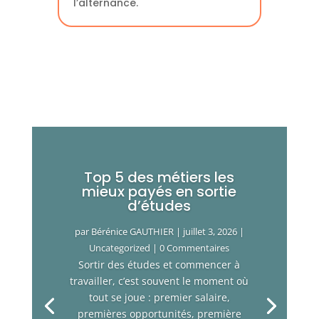
l’alternance.
Top 5 des métiers les
mieux payés en sortie
d’études
par
Bérénice GAUTHIER
|
juillet 3, 2026
|
Uncategorized
| 0 Commentaires
Sortir des études et commencer à
travailler, c’est souvent le moment où
tout se joue : premier salaire,
premières opportunités, première