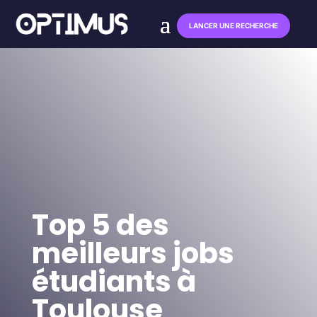
LANCER UNE RECHERCHE
Top 5 des
meilleurs jobs
étudiants à
Toulouse