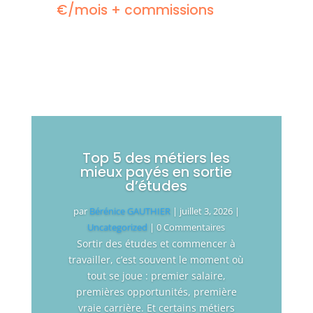
€/mois + commissions
Top 5 des métiers les
mieux payés en sortie
d’études
par
Bérénice GAUTHIER
|
juillet 3, 2026
|
Uncategorized
| 0 Commentaires
Sortir des études et commencer à
travailler, c’est souvent le moment où
tout se joue : premier salaire,
premières opportunités, première
vraie carrière. Et certains métiers