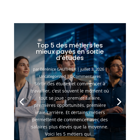
Top 5 des métiers les
mieux payés en sortie
d’études
par
Bérénice GAUTHIER
|
juillet 3, 2026
|
Uncategorized
| 0 Commentaires
Sortir des études et commencer à
travailler, c’est souvent le moment où
tout se joue : premier salaire,
premières opportunités, première
vraie carrière. Et certains métiers
permettent de commencer avec des
salaires plus élevés que la moyenne.
Voici les 5 métiers qui...