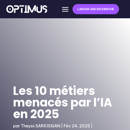
LANCER UNE RECHERCHE
Les 10 métiers
menacés par l’IA
en 2025
par
Theyss SARKISSIAN
|
Fév 24, 2025
|